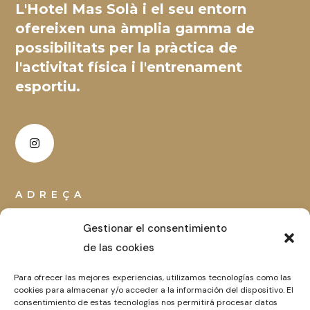
L'Hotel Mas Solà i el seu entorn
ofereixen una àmplia gamma de
possibilitats per la pràctica de
l'activitat física i l'entrenament
esportiu.
ADREÇA
Crta. Sils Km 2, 17430 Santa Coloma de Farners
Gestionar el consentimiento
(GIRONA)
de las cookies
EMAIL
Para ofrecer las mejores experiencias, utilizamos tecnologías como las
cookies para almacenar y/o acceder a la información del dispositivo. El
sports@massola.com
consentimiento de estas tecnologías nos permitirá procesar datos