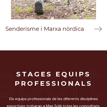
Senderisme i Marxa nòrdica
s
p
o
r
t
STAGES EQUIPS
PROFESSIONALS
Els equips professionals de les diferents disciplines
esportives trobaran a Mas Solà totes les comoditats,